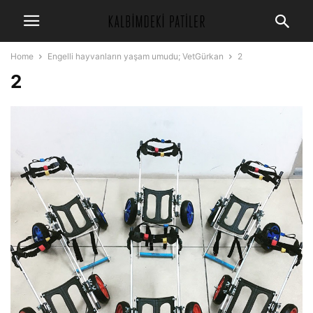
Home
Engelli hayvanların yaşam umudu; VetGürkan
2
2