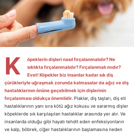
K
öpeklerin dişleri nasıl fırçalanmalıdır? Ne
sıklıkta fırçalanmalıdır? Fırçalanmalı mıdır?
Evet! Köpekler biz insanlar kadar sık diş
çürükleriyle uğraşmak zorunda kalmasalar da ağız ve diş
hastalıklarının önüne geçebilmek için dişlerinin
fırçalanması oldukça önemlidir.
Plaklar, diş taşları, diş eti
hastalıklarının yanı sıra kötü ağız kokusu ve sararmış dişler
köpeklerde sık karşılaşılan hastalıklar arasında yer alır. Ve
insanlarda olduğu gibi hayatı tehdit eden enfeksiyonların
ve kalp, böbrek, ciğer hastalıklarının başlamasına neden