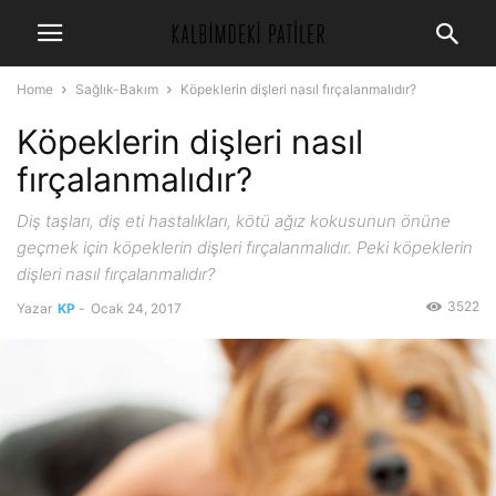
Home
Sağlık-Bakım
Köpeklerin dişleri nasıl fırçalanmalıdır?
Köpeklerin dişleri nasıl
fırçalanmalıdır?
Diş taşları, diş eti hastalıkları, kötü ağız kokusunun önüne
geçmek için köpeklerin dişleri fırçalanmalıdır. Peki köpeklerin
dişleri nasıl fırçalanmalıdır?
3522
Yazar
KP
-
Ocak 24, 2017